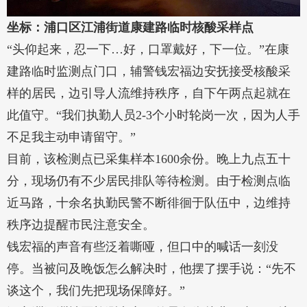
坐标：浦口区江浦街道康建路临时核酸采样点
“头仰起来，忍一下…好，口罩戴好，下一位。”在康
建路临时监测点门口，辅警钱宏福边安抚接受核酸采
样的居民，边引导人流维持秩序，自下午两点起就在
此值守。“我们执勤人员2-3个小时轮岗一次，因为人手
不足我主动申请留守。”
目前，该检测点已采集样本1600余份。晚上九点五十
分，现场仍有不少居民排队等待检测。由于检测点临
近马路，十余名执勤民警不断徘徊于队伍中，边维持
秩序边提醒市民注意安全。
钱宏福的声音有些泛着嘶哑，但口中的喊话一刻没
停。当被问及晚饭怎么解决时，他摆了摆手说：“先不
谈这个，我们先把现场保障好。”