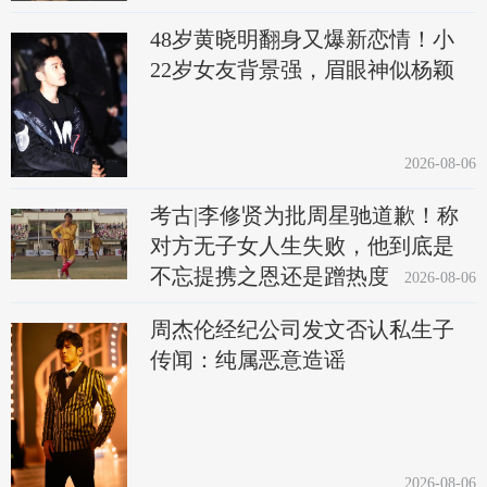
48岁黄晓明翻身又爆新恋情！小
22岁女友背景强，眉眼神似杨颖
2026-08-06
考古|李修贤为批周星驰道歉！称
对方无子女人生失败，他到底是
不忘提携之恩还是蹭热度
2026-08-06
周杰伦经纪公司发文否认私生子
传闻：纯属恶意造谣
2026-08-06