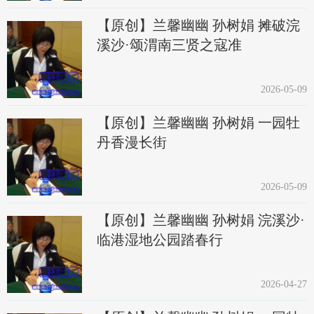
【原创】兰馨幽幽 孙树娟 摊破浣
溪沙·颂渭南三贤之寇准
2026-05-09
【原创】兰馨幽幽 孙树娟 一园牡
丹香漫长街
2026-05-09
【原创】兰馨幽幽 孙树娟 浣溪沙·
临港湿地公园踏春行
2026-04-27