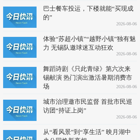
巴士餐车投运，下楼就能“买现成
的”
2026-08-06
体验“苏超小镇”“越野小镇”独有魅
力 无锡队邀球迷互动狂欢
2026-08-06
舞蹈诗剧《只此青绿》第六次来
锡献演 热门演出激活暑期消费市
场
2026-08-06
城市治理邀市民监督 首批市民巡
访团“持证上岗”
2026-08-06
从“看风景”到“享生活” 映月湖中