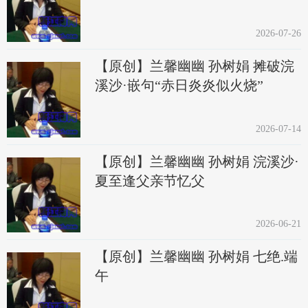
2026-07-26
【原创】兰馨幽幽 孙树娟 摊破浣
溪沙·嵌句“赤日炎炎似火烧”
2026-07-14
【原创】兰馨幽幽 孙树娟 浣溪沙·
夏至逢父亲节忆父
2026-06-21
【原创】兰馨幽幽 孙树娟 七绝.端
午