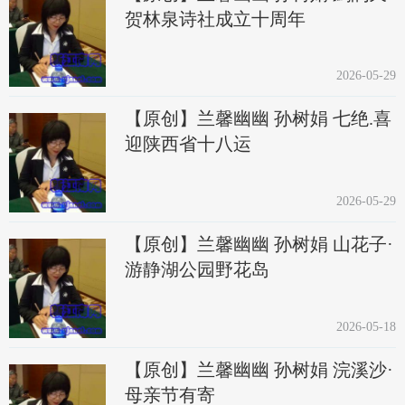
贺林泉诗社成立十周年
2026-05-29
【原创】兰馨幽幽 孙树娟 七绝.喜
迎陕西省十八运
2026-05-29
【原创】兰馨幽幽 孙树娟 山花子·
游静湖公园野花岛
2026-05-18
【原创】兰馨幽幽 孙树娟 浣溪沙·
母亲节有寄