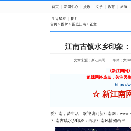
首页
|
新闻中心
|
娱乐
|
文学
|
教育
|
旅游
|
生肖星座
|
图片
首页
>
图片
>
图览江南
> 正文
江南古镇水乡印象：
文章来源：新江南网
字体：
大
中
《新江南网
追踪网络热点，关注民
https://
☆ 新江
爱江南，爱生活！欢迎访问新江南网：www.xjnn
江南古镇水乡印象：西塘江南风情如画里