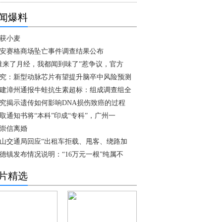
闻爆料
获小麦
安赛格商场坠亡事件调查结果公布
谁来了月经，我都闻到味了”惹争议，官方
究：新型动脉芯片有望提升脑卒中风险预测
建漳州通报牛蛙抗生素超标：组成调查组全
究揭示遗传如何影响DNA损伤致癌的过程
取通知书将“本科”印成“专科”，广州一
崇信离婚
山交通局回应“出租车拒载、甩客、绕路加
德镇发布情况说明：“16万元一根”纯属不
片精选