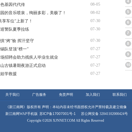
08-05
红色基因代代传
08-02
公园的音乐喷泉，绚丽多彩，美极了！
07-30
共享车位”上新了！
07-30
特巡警队夏季拉练
07-30
惧“烤”验 挥汗坚守
07-27
锡队登顶“榜一”
07-27
专场招聘会助力残疾人毕业生就业
07-27
惠山古镇暑期夜游正式启动
07-27
萌娃学救援
关于我们
广告服务
免责声明
加入我们
联系我们
《新江南网》版权所有 声明：本站内容未经书面授权允许严禁转载及建立镜像
新江南网WAP手机版
苏ICP备17007001号-1
苏公网安备 32041102000424号
Copyright ©2026 XJNNET.COM All Rights Reserved