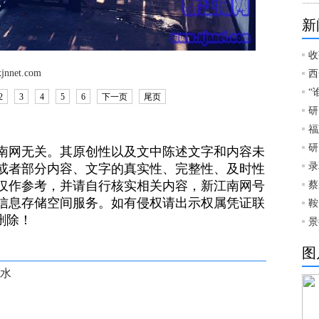
新
收
et.com
西
“
2
3
4
5
6
下一页
尾页
研
福
研
南网无关。其原创性以及文中陈述文字和内容未
录
或者部分内容、文字的真实性、完整性、及时性
仅作参考，并请自行核实相关内容，新江南网号
蔡
信息存储空间服务。如有侵权请出示权属凭证联
鞍
）删除！
景
图
似水