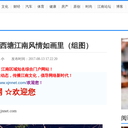
文化
|
财经
|
汽车
|
体育
|
健康
|
房产
|
原创
|
时尚
|
江南论坛
|
博客
|
西塘江南风情如画里（组图）
小
发布时间：2017-08-13 17:22:20
》江南区域知名综合门户网站！
生动态，传播江南文化，倡导网络新时代！
www.xjnnet.com/
欢迎您！
南网 ☆欢迎您
et.com
阅