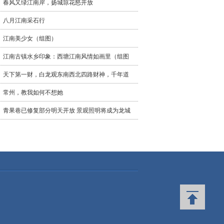
春风又绿江南岸，扬城琼花怒开放
八月江南采石行
江南美少女（组图）
江南古镇水乡印象：西塘江南风情如画里（组图
天下第一财，白龙观东南西北四路财神，千年道
常州，教我如何不想她
青果巷已修复部分明天开放 景观照明将成为龙城