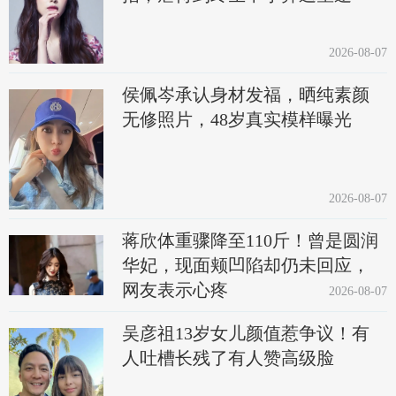
2026-08-07
侯佩岑承认身材发福，晒纯素颜
无修照片，48岁真实模样曝光
2026-08-07
蒋欣体重骤降至110斤！曾是圆润
华妃，现面颊凹陷却仍未回应，
网友表示心疼
2026-08-07
吴彦祖13岁女儿颜值惹争议！有
人吐槽长残了有人赞高级脸