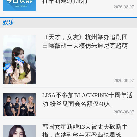
行车新规9月施行
2026-08-07
娱乐
《天才，女友》杭州举办追剧团
田曦薇胡一天模仿朱迪尼克超萌
2026-08-07
LISA不参加BLACKPINK十周年活
动 粉丝见面会名额仅40人
2026-08-07
韩国女星新婚13天被丈夫砍断手
指，虐待到终生不孕葬送星途