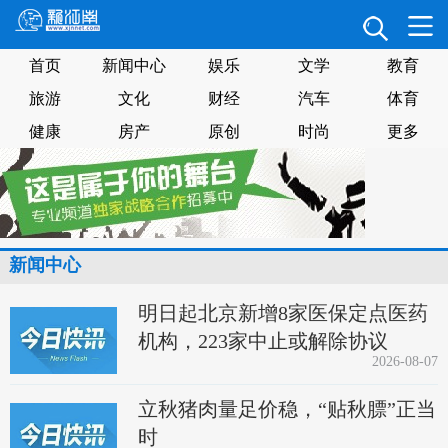
首页
新闻中心
娱乐
文学
教育
旅游
文化
财经
汽车
体育
健康
房产
原创
时尚
更多
新闻中心
明日起北京新增8家医保定点医药
机构，223家中止或解除协议
2026-08-07
立秋猪肉量足价稳，“贴秋膘”正当
时