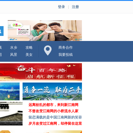
登录
|
注册
镇
水乡
攻略
商务合作
图
风景
美女
我要投稿
远离纷乱的都市，来到新江南网
不曾改变江南网的小桥流水人家
留恋满载的是中国江南网新的笑容
岁月改变过江南网，却停留在这里