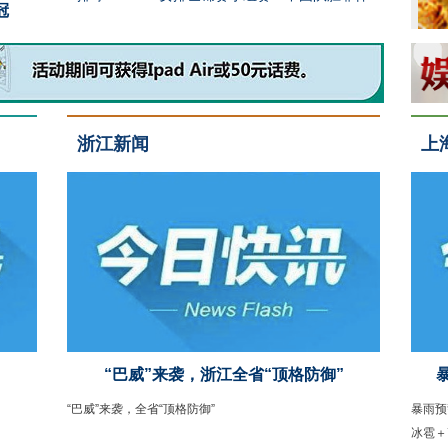
冠
网球——加拿大国家银行公开赛：张
排球——U
浙江新闻
上
“巴威”来袭，浙江全省“顶格防御”
“巴威”来袭，全省“顶格防御”
暴雨预
冰雹＋