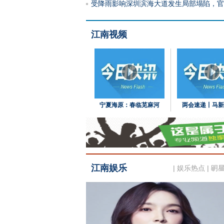
受降雨影响深圳滨海大道发生局部塌陷，官
江南视频
宁夏海原：春临苋麻河
两会速递丨马新
江南娱乐
|
娱乐热点
|
明