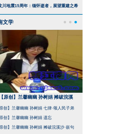
汶川地震15周年：缅怀逝者，展望重建之希
南文学
【原创】兰馨幽幽 孙树娟 摊破浣溪
【原创】兰馨幽幽 
原创】兰馨幽幽 孙树娟 七律·颂人民子弟
原创】兰馨幽幽 孙树娟 遗忘
原创】兰馨幽幽 孙树娟 摊破浣溪沙·嵌句