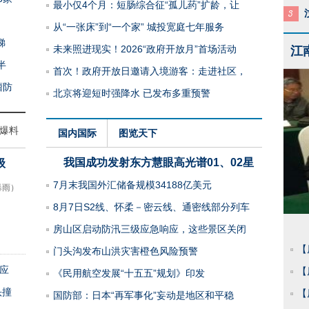
最小仅4个月：短肠综合征“孤儿药”扩龄，让
从“一张床”到“一个家” 城投宽庭七年服务
梯
未来照进现实！2026“政府开放月”首场活动
江
半
首次！政府开放日邀请入境游客：走进社区，
瘤防
北京将迎短时强降水 已发布多重预警
爆料
国内国际
图览天下
我国成功发射东方慧眼高光谱01、02星
级
7月末我国外汇储备规模34188亿美元
暴雨）
8月7日S2线、怀柔－密云线、通密线部分列车
 七律·颂
【原创】兰馨幽幽 孙树娟 遗忘
房山区启动防汛三级应急响应，这些景区关闭
【
门头沟发布山洪灾害橙色风险预警
应
【
《民用航空发展“十五五”规划》印发
头撞
【
国防部：日本“再军事化”妄动是地区和平稳