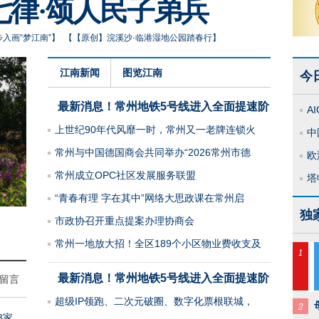
七律·颂人民子弟兵
入画“梦江南”
】
【
【原创】浣溪沙·临港湿地公园踏春行
】
江南新闻
图览江南
今
最新消息！常州地铁5号线进入全面提速阶
A
上世纪90年代风靡一时，常州又一老牌连锁火
中
常州与中国德国商会共同举办“2026常州市德
欧
常州成立OPC社区发展服务联盟
塔
“青春有理 字在其中”网络大思政课在常州启
独
“逐浪蠡湖”如何越划越燃
市政协召开重点提案办理协商会
常州一地放大招！全区189个小区物业费收支及
最新消息！常州地铁5号线进入全面提速阶
留言
超级IP领跑、二次元破圈、数字化票根联城，
3家