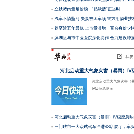
立秋猪肉量足价稳，“贴秋膘”正当时
汽车不慎坠河 夫妻被困车顶 警方用物业扶
跌至近五年最低 上市量激增，百合身价“对
滨湖区与市中医医院深化协作 合力建设肿
我要
河北启动重大气象灾害（暴雨）Ⅳ
河北启动重大气象灾害（
Ⅳ级应急响应
】兰馨幽幽 孙树娟 摊破浣溪
【原创】兰馨幽幽 孙树娟
河北启动重大气象灾害（暴雨）Ⅳ级应急响
三门峡市一大众试驾车冲进4S店展厅，车