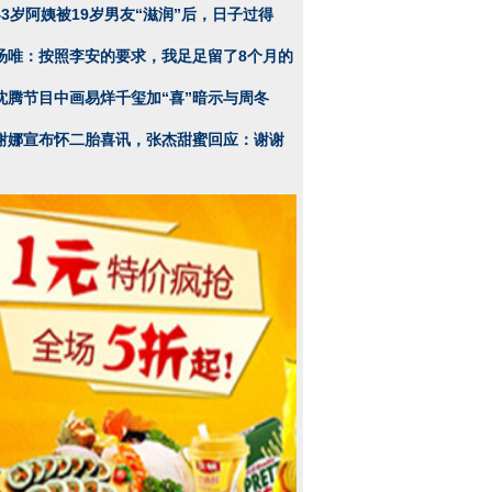
43岁阿姨被19岁男友“滋润”后，日子过得
汤唯：按照李安的要求，我足足留了8个月的
沈腾节目中画易烊千玺加“喜”暗示与周冬
谢娜宣布怀二胎喜讯，张杰甜蜜回应：谢谢
加BLACKPINK十周年活动 粉
韩国女星新婚13天被丈夫砍