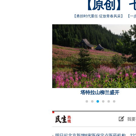
【原创】 
【
勇担时代重任 绽放青春风采
】
【
一步
持续高温天气
塔特拉山柳兰盛开
我要
明日起北京新增8家医保定点医药机构，22