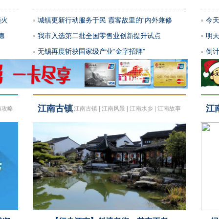
锁火
城镇更新行动服务于民 霞客故里的“内外兼修
今天
德
我市入选第二批全国零售业创新提升试点
明
无锡再度斩获国家级产业“金字招牌”
倒
江南古镇
江
游攻略
|
江南古镇
|
江南风景
|
江南水乡
|
江南故事