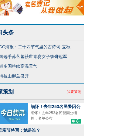
日头条
IGC海报：二十四节气里的古诗词·立秋
国选手苏艺馨获世青赛女子铁饼冠军
洲多国持续高温天气
特拉山柳兰盛开
家策划
我要策划
江南，马“稻”成功
夕阳下的嘉峪关
缅怀！去年253名民警因公
缅怀！去年253名民警因公牺
牲，名单公布
母亲节特写：她是谁？