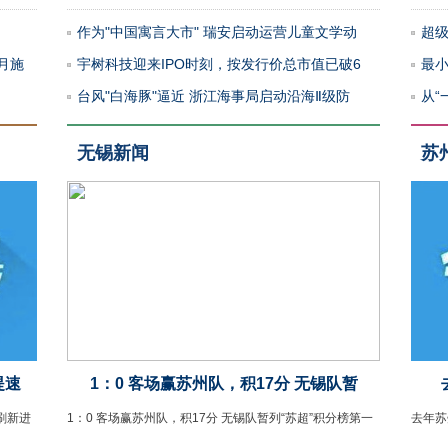
作为"中国寓言大市" 瑞安启动运营儿童文学动
超级
月施
宇树科技迎来IPO时刻，按发行价总市值已破6
最小
台风"白海豚"逼近 浙江海事局启动沿海Ⅱ级防
从“
无锡新闻
苏
提速
1：0 客场赢苏州队，积17分 无锡队暂
刷新进
1：0 客场赢苏州队，积17分 无锡队暂列​“苏超”积分榜第一
去年苏