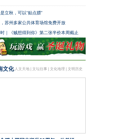
是立秋，可以“贴点膘”
天，苏州多家公共体育场馆免费开放
计时｜《贼想得到你》第二张半价本周截止
南文化
|
人文天地
|
文坛往事
|
文化地理
|
文明历史