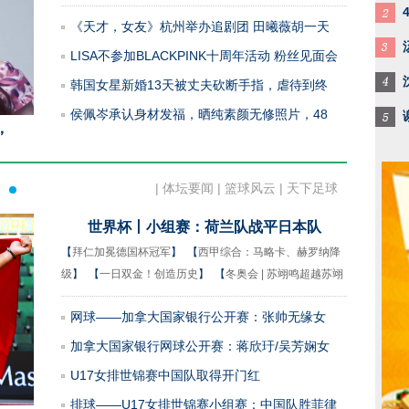
《天才，女友》杭州举办追剧团 田曦薇胡一天
LISA不参加BLACKPINK十周年活动 粉丝见面会
韩国女星新婚13天被丈夫砍断手指，虐待到终
侯佩岑承认身材发福，晒纯素颜无修照片，48
，
《天才，女友》杭州举办追剧团 田曦
LISA不参
|
体坛要闻
|
篮球风云
|
天下足球
世界杯丨小组赛：荷兰队战平日本队
【
拜仁加冕德国杯冠军
】
【
西甲综合：马略卡、赫罗纳降
级
】
【
一日双金！创造历史
】
【
冬奥会 | 苏翊鸣超越苏翊
鸣
】
网球——加拿大国家银行公开赛：张帅无缘女
加拿大国家银行网球公开赛：蒋欣玗/吴芳娴女
U17女排世锦赛中国队取得开门红
排球——U17女排世锦赛小组赛：中国队胜菲律