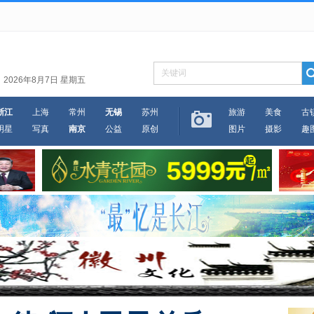
2026年8月7日 星期五
浙江
上海
常州
无锡
苏州
旅游
美食
古
明星
写真
南京
公益
原创
图片
摄影
趣