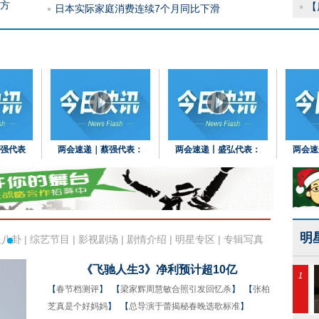
方
【
日本实际家庭消费连续7个月同比下滑
强代表
两会速递｜蔡强代表：
两会速递丨盛弘代表：
两会速
明
星八卦
|
综艺节目
|
影视剧场
|
剧情介绍
|
明星专区
|
专辑写真
《飞驰人生3》净利预计超10亿
【
春节档测评
】
【
梁家辉周慧敏合照引发回忆杀
】
【
张柏
芝真是个好妈妈
】
【
总导演于蕾揭秘春晚选歌标准
】