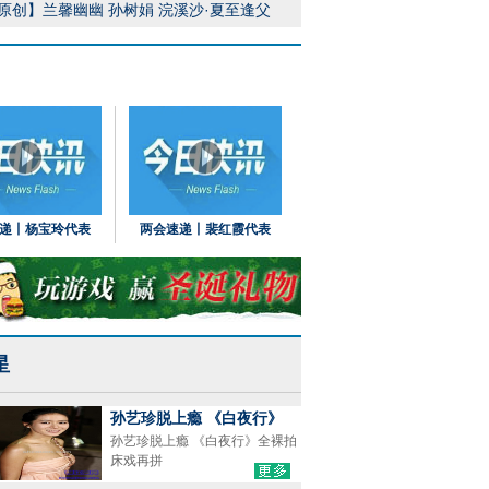
原创】兰馨幽幽 孙树娟 浣溪沙·夏至逢父
递丨杨宝玲代表
两会速递丨裴红霞代表
星
孙艺珍脱上瘾 《白夜行》
孙艺珍脱上瘾 《白夜行》全裸拍
床戏再拼