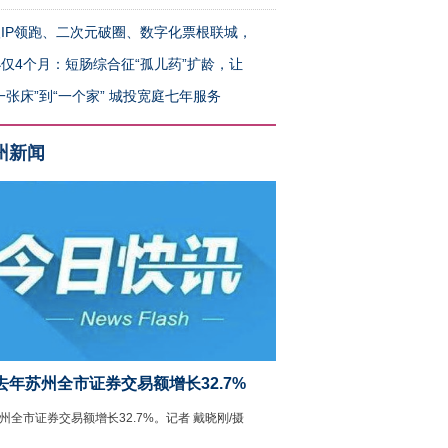
IP领跑、二次元破圈、数字化票根联城，
仅4个月：短肠综合征“孤儿药”扩龄，让
一张床”到“一个家” 城投宽庭七年服务
州新闻
去年苏州全市证券交易额增长32.7%
州全市证券交易额增长32.7%。记者 戴晓刚/摄