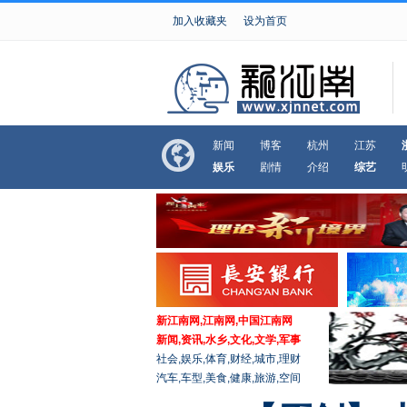
加入收藏夹
设为首页
新闻
博客
杭州
江苏
娱乐
剧情
介绍
综艺
新江南网,江南网,中国江南网
新闻,资讯,水乡,文化,文学,军事
社会,娱乐,体育,财经,城市,理财
汽车,车型,美食,健康,旅游,空间