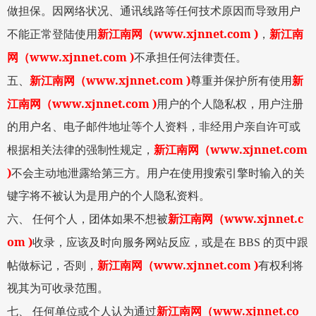
做担保。因网络状况、通讯线路等任何技术原因而导致用户
www.xjnnet.com )
不能正常登陆使用
新江南网
（
，
新江南
www.xjnnet.com )
网
（
不承担任何法律责任。
www.xjnnet.com )
五、
新江南网
（
尊重并保护所有使用
新
www.xjnnet.com )
江南网
（
用户的个人隐私权，用户注册
的用户名、电子邮件地址等个人资料，非经用户亲自许可或
www.xjnnet.com
根据相关法律的强制性规定，
新江南网
（
)
不会主动地泄露给第三方。用户在使用搜索引擎时输入的关
键字将不被认为是用户的个人隐私资料。
www.xjnnet.c
六、
任何个人，团体如果不想被
新江南网
（
om )
收录，应该及时向服务网站反应，或是在
BBS
的页中跟
www.xjnnet.com )
帖做标记，否则，
新江南网
（
有权利将
视其为可收录范围。
www.xjnnet.co
七、
任何单位或个人认为通过
新江南网
（