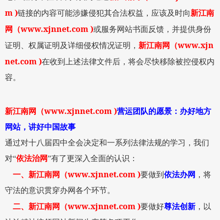
m )
链接的内容可能涉嫌侵犯其合法权益，应该及时向
新江南
www.xjnnet.com )
网
（
或服务网站书面反馈，并提供身份
www.xjn
证明、权属证明及详细侵权情况证明，
新江南网
（
net.com )
在收到上述法律文件后，将会尽快移除被控侵权内
容。
www.xjnnet.com )
新江南网
（
营运团队的愿景：办好地方
网站，讲好中国故事
通过对十八届四中全会决定和一系列法律法规的学习，我们
对
“
依法治网
”
有了更深入全面的认识：
www.xjnnet.com )
一、
新江南网
（
要做到
依法办网
，将
守法的意识贯穿办网各个环节。
www.xjnnet.com )
二、
新江南网
（
要做好
尊法创新
，以