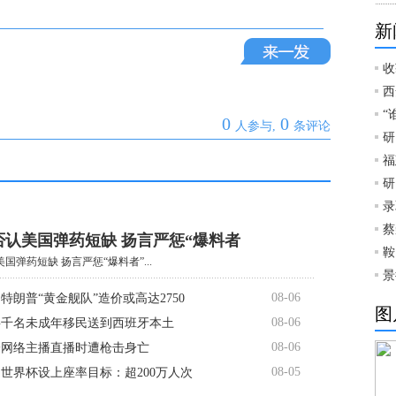
新
收
西
“
0
0
人参与,
条评论
研
福
研
录
蔡
否认美国弹药短缺 扬言严惩“爆料者
鞍
国弹药短缺 扬言严惩“爆料者”...
景
08-06
特朗普“黄金舰队”造价或高达2750
图
08-06
将千名未成年移民送到西班牙本土
08-06
一网络主播直播时遭枪击身亡
08-05
世界杯设上座率目标：超200万人次