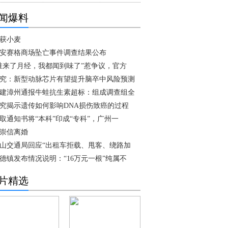
闻爆料
获小麦
安赛格商场坠亡事件调查结果公布
谁来了月经，我都闻到味了”惹争议，官方
究：新型动脉芯片有望提升脑卒中风险预测
建漳州通报牛蛙抗生素超标：组成调查组全
究揭示遗传如何影响DNA损伤致癌的过程
取通知书将“本科”印成“专科”，广州一
崇信离婚
山交通局回应“出租车拒载、甩客、绕路加
德镇发布情况说明：“16万元一根”纯属不
片精选