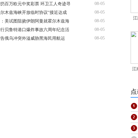
08-05
扔百万欧元中奖彩票 环卫工人奇迹寻
08-05
尔木兹海峡开放临时协议“接近达成
江
08-05
官：美试图阻挠伊朗阿曼就霍尔木兹海
08-05
举行贝鲁特港口爆炸事故六周年纪念活
08-05
警告俄乌冲突外溢威胁黑海民用航运
江
点