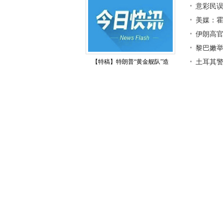
意彩民误
美媒：霍
伊朗高
黎巴嫩
【特稿】特朗普“黄金舰队”造
土耳其