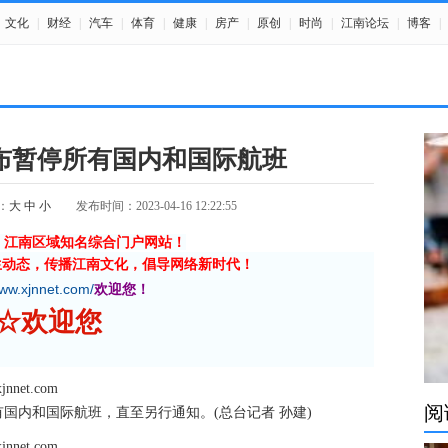
文化
|
财经
|
汽车
|
体育
|
健康
|
房产
|
原创
|
时尚
|
江南论坛
|
博客
|
布暂停所有国内和国际航班
：
大
中
小
发布时间：2023-04-16 12:22:55
》江南区域知名综合门户网站！
生动态，传播江南文化，倡导网络新时代！
www.xjnnet.com/
欢迎您！
网 ☆欢迎您
et.com
阅
国内和国际航班，直至另行通知。(总台记者 孙建)
et.com