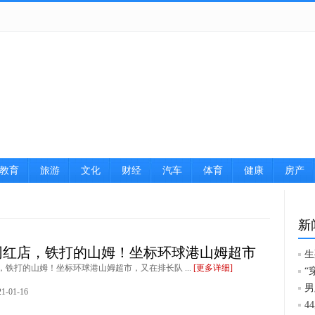
教育
旅游
文化
财经
汽车
体育
健康
房产
图片
新
网红店，铁打的山姆！坐标环球港山姆超市
生
，铁打的山姆！坐标环球港山姆超市，又在排长队 ...
[更多详细]
“
男
-01-16
4