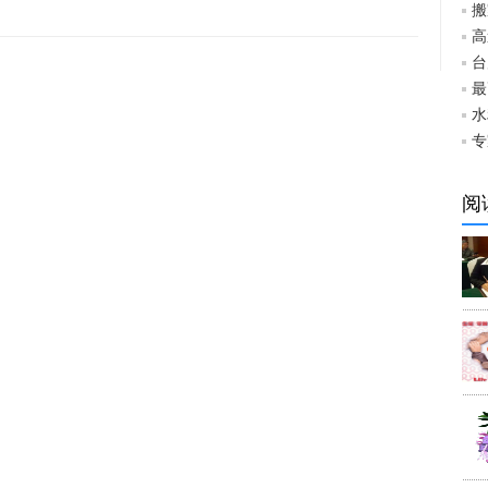
搬
高
台
最
水
专
阅