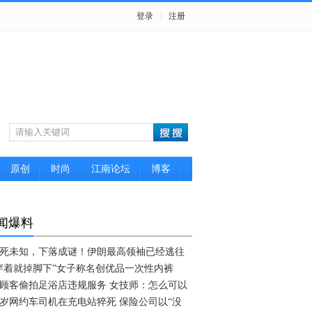
登录
|
注册
原创
时尚
江南论坛
博客
闻爆料
死未知，下落成谜！伊朗最高领袖已经逃往
穿着就掉脚下”女子称名创优品一次性内裤
顾客偷拍足浴店违规服务 女技师：怎么可以
4岁网约车司机在充电站猝死 保险公司以“没