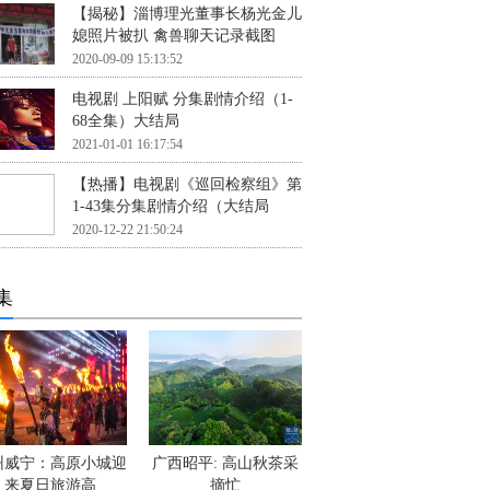
【揭秘】淄博理光董事长杨光金儿
媳照片被扒 禽兽聊天记录截图
2020-09-09 15:13:52
电视剧 上阳赋 分集剧情介绍（1-
68全集）大结局
2021-01-01 16:17:54
【热播】电视剧《巡回检察组》第
1-43集分集剧情介绍（大结局
2020-12-22 21:50:24
集
州威宁：高原小城迎
广西昭平: 高山秋茶采
来夏日旅游高
摘忙