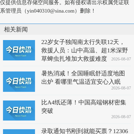
仅提供信息存储空间服务。如有侵权请出示权属凭证联
系管理员（yin040310@sina.com）删除！
相关新闻
22岁女子独闯南太行失联12天，
救援人员：山中高温、超1米深野
草蜱虫扎堆加大救援难度
2026-08-07
暑热消减！全国睡眠舒适度地图
出炉 看哪里气温适宜安心入眠
2026-08-07
比A4纸还薄！中国高端钢材密集
突破
2026-08-07
录取通知书刚到就能买票？12306